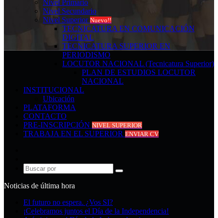
Nivel Primario
Nivel Secundario
Nivel Superior
Nuevo!!
TECNICATURA EN COMUNICACIÓN
DIGITAL
TECNICATURA SUPERIOR EN
PERIODISMO
LOCUTOR NACIONAL (Tecnicatura Superior)
PLAN DE ESTUDIOS LOCUTOR
NACIONAL
INSTITUCIONAL
Ubicación
PLATAFORMA
CONTACTO
PRE-INSCRIPCIÓN
NIVEL SUPERIOR
TRABAJA EN EL SUPERIOR
ENVIAR CV
Acceso
Publicación
al
Buscar
azar
por
Noticias de última hora
El futuro no espera. ¿Vos SI?
¡Celebramos juntos el Día de la Independencia!