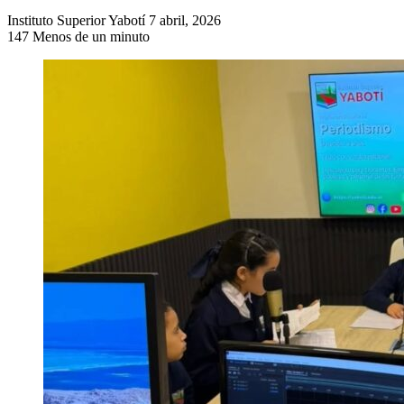
Send
Instituto Superior Yabotí
7 abril, 2026
an
147
Menos de un minuto
email