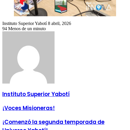
Send
Instituto Superior Yabotí
8 abril, 2026
an
94
Menos de un minuto
email
Instituto Superior Yabotí
¡Voces Misioneras!
¡Comenzó la segunda temporada de