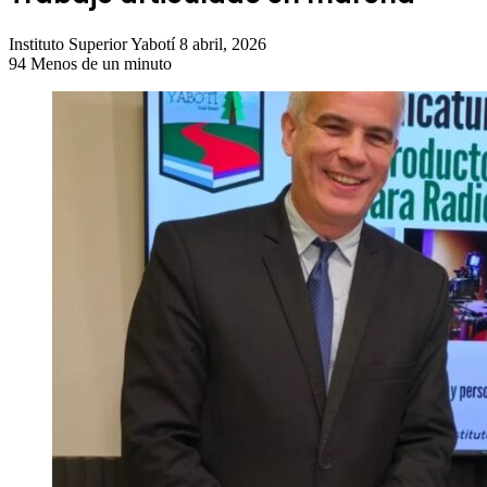
Send
Instituto Superior Yabotí
8 abril, 2026
an
94
Menos de un minuto
email