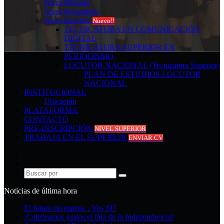
Nivel Primario
Nivel Secundario
Nivel Superior
Nuevo!!
TECNICATURA EN COMUNICACIÓN
DIGITAL
TECNICATURA SUPERIOR EN
PERIODISMO
LOCUTOR NACIONAL (Tecnicatura Superior)
PLAN DE ESTUDIOS LOCUTOR
NACIONAL
INSTITUCIONAL
Ubicación
PLATAFORMA
CONTACTO
PRE-INSCRIPCIÓN
NIVEL SUPERIOR
TRABAJA EN EL SUPERIOR
ENVIAR CV
Acceso
Publicación
al
Buscar
azar
por
Noticias de última hora
El futuro no espera. ¿Vos SI?
¡Celebramos juntos el Día de la Independencia!