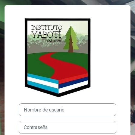
Salta al contenido principal
Entrar a Instituto Superior Y
Nombre de usuario
Contraseña