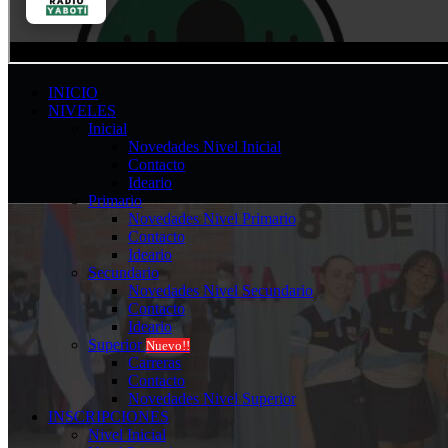
INICIO
NIVELES
Inicial
Novedades Nivel Inicial
Contacto
Ideario
Primario
Novedades Nivel Primario
Contacto
Ideario
Secundario
Novedades Nivel Secundario
Contacto
Ideario
Superior
Nuevo!!
Carreras
Contacto
Novedades Nivel Superior
INSCRIPCIONES
Nivel Inicial