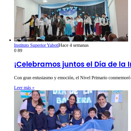
Instituto Superior Yabotí
Hace 4 semanas
0
89
¡Celebramos juntos el Día de la
Con gran entusiasmo y emoción, el Nivel Primario conmemoró e
Leer más »