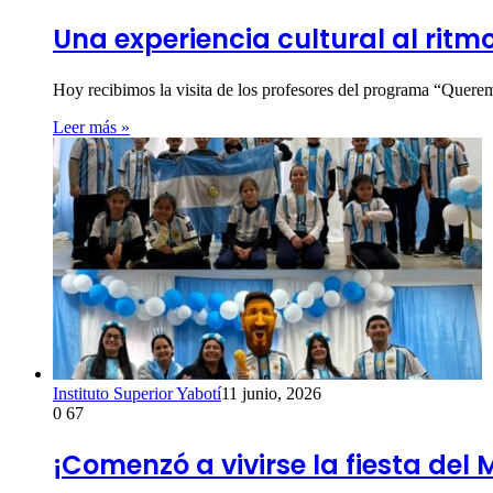
Una experiencia cultural al ritm
Hoy recibimos la visita de los profesores del programa “Quer
Leer más »
Instituto Superior Yabotí
11 junio, 2026
0
67
¡Comenzó a vivirse la fiesta del 