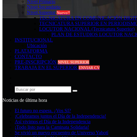
Nivel Primario
Nivel Secundario
Nivel Superior
Nuevo!!
TECNICATURA EN COMUNICACIÓN DIGI
TECNICATURA SUPERIOR EN PERIODISM
LOCUTOR NACIONAL (Tecnicatura Superior)
PLAN DE ESTUDIOS LOCUTOR NAC
INSTITUCIONAL
Ubicación
PLATAFORMA
CONTACTO
PRE-INSCRIPCIÓN
NIVEL SUPERIOR
TRABAJA EN EL SUPERIOR
ENVIAR CV
Acceso
Publicación
al
Buscar
azar
por
Noticias de última hora
El futuro no espera. ¿Vos SI?
¡Celebramos juntos el Día de la Independencia!
Así vivimos el Día de la Independencia
¡Todo listo para la Caminata Solidaria!
Se vivió un nuevo encuentro de Universo Yabotí