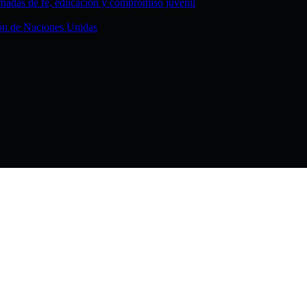
rnadas de fe, educación y compromiso juvenil
ción de Naciones Unidas