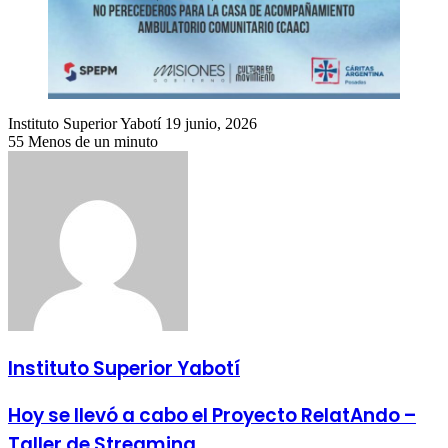
Send
Instituto Superior Yabotí
19 junio, 2026
an
55
Menos de un minuto
email
Instituto Superior Yabotí
Hoy se llevó a cabo el Proyecto RelatAndo –
Taller de Streaming