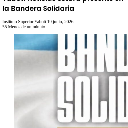
la Bandera Solidaria
Send
Instituto Superior Yabotí
19 junio, 2026
an
55
Menos de un minuto
email