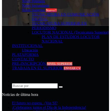
Nivel Primario
Nivel Secundario
Nivel Superior
Nuevo!!
TECNICATURA EN COMUNICACIÓN
DIGITAL
TECNICATURA SUPERIOR EN
PERIODISMO
LOCUTOR NACIONAL (Tecnicatura Superior)
PLAN DE ESTUDIOS LOCUTOR
NACIONAL
INSTITUCIONAL
Ubicación
PLATAFORMA
CONTACTO
PRE-INSCRIPCIÓN
NIVEL SUPERIOR
TRABAJA EN EL SUPERIOR
ENVIAR CV
Acceso
Publicación
al
Buscar
azar
por
Noticias de última hora
El futuro no espera. ¿Vos SI?
¡Celebramos juntos el Día de la Independencia!