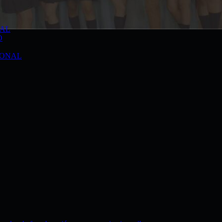
TAL
O
IONAL