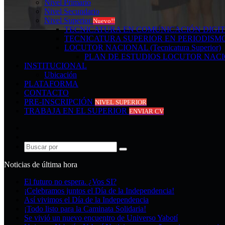
Nivel Primario
Nivel Secundario
Nivel Superior
Nuevo!!
TECNICATURA EN COMUNICACIÓN DIGI
TECNICATURA SUPERIOR EN PERIODISM
LOCUTOR NACIONAL (Tecnicatura Superior)
PLAN DE ESTUDIOS LOCUTOR NAC
INSTITUCIONAL
Ubicación
PLATAFORMA
CONTACTO
PRE-INSCRIPCIÓN
NIVEL SUPERIOR
TRABAJA EN EL SUPERIOR
ENVIAR CV
Acceso
Publicación
al
Buscar
azar
por
Noticias de última hora
El futuro no espera. ¿Vos SI?
¡Celebramos juntos el Día de la Independencia!
Así vivimos el Día de la Independencia
¡Todo listo para la Caminata Solidaria!
Se vivió un nuevo encuentro de Universo Yabotí