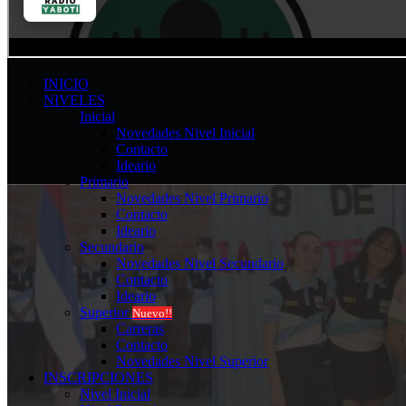
INICIO
NIVELES
Inicial
Novedades Nivel Inicial
Contacto
Ideario
Primario
Novedades Nivel Primario
Contacto
Ideario
Secundario
Novedades Nivel Secundario
Contacto
Ideario
Superior
Nuevo!!
Carreras
Contacto
Novedades Nivel Superior
INSCRIPCIONES
Nivel Inicial