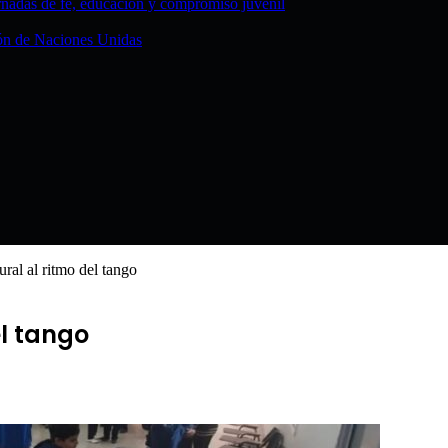
rnadas de fe, educación y compromiso juvenil
ción de Naciones Unidas
ral al ritmo del tango
el tango