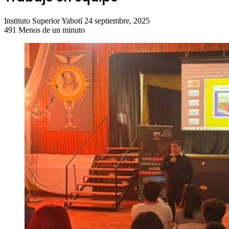
Send
Instituto Superior Yabotí
24 septiembre, 2025
an
491
Menos de un minuto
email