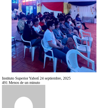
Send
Instituto Superior Yabotí
24 septiembre, 2025
an
491
Menos de un minuto
email