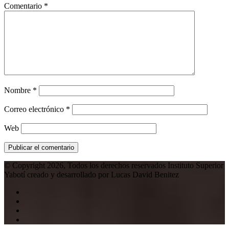
Comentario
*
Nombre
*
Correo electrónico
*
Web
© Copyright 2026, Todos los derechos reservados Instituto Superior
Yabotí creado y desarrollado por Lucas David Benitez
Facebook
X
YouTube
Instagram