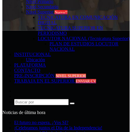
Nivel Primario
Nivel Secundario
Nivel Superior
Nuevo!!
TECNICATURA EN COMUNICACIÓN
DIGITAL
TECNICATURA SUPERIOR EN
PERIODISMO
LOCUTOR NACIONAL (Tecnicatura Superior)
PLAN DE ESTUDIOS LOCUTOR
NACIONAL
INSTITUCIONAL
Ubicación
PLATAFORMA
CONTACTO
PRE-INSCRIPCIÓN
NIVEL SUPERIOR
TRABAJA EN EL SUPERIOR
ENVIAR CV
Acceso
Publicación
al
Buscar
azar
por
Noticias de última hora
El futuro no espera. ¿Vos SI?
¡Celebramos juntos el Día de la Independencia!