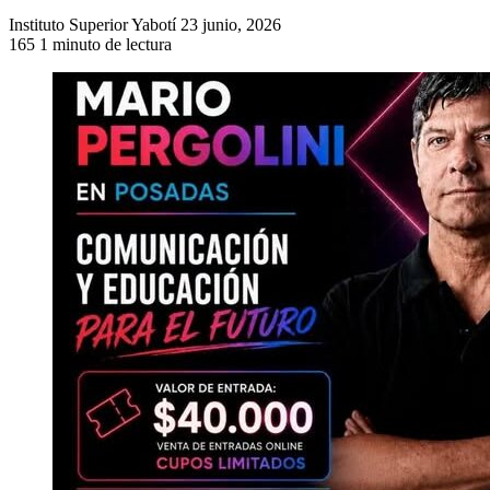
Send
Instituto Superior Yabotí
23 junio, 2026
an
165
1 minuto de lectura
email