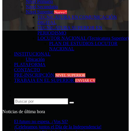
Nivel Primario
Nivel Secundario
Nivel Superior
Nuevo!!
TECNICATURA EN COMUNICACIÓN
DIGITAL
TECNICATURA SUPERIOR EN
PERIODISMO
LOCUTOR NACIONAL (Tecnicatura Superior)
PLAN DE ESTUDIOS LOCUTOR
NACIONAL
INSTITUCIONAL
Ubicación
PLATAFORMA
CONTACTO
PRE-INSCRIPCIÓN
NIVEL SUPERIOR
TRABAJA EN EL SUPERIOR
ENVIAR CV
Acceso
Publicación
al
Buscar
azar
por
Noticias de última hora
El futuro no espera. ¿Vos SI?
¡Celebramos juntos el Día de la Independencia!