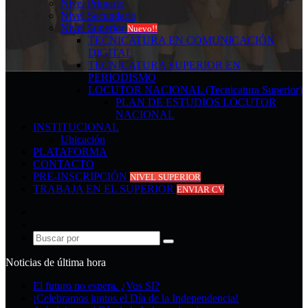
Nivel Primario
Nivel Secundario
Nivel Superior
Nuevo!!
TECNICATURA EN COMUNICACIÓN
DIGITAL
TECNICATURA SUPERIOR EN
PERIODISMO
LOCUTOR NACIONAL (Tecnicatura Superior)
PLAN DE ESTUDIOS LOCUTOR
NACIONAL
INSTITUCIONAL
Ubicación
PLATAFORMA
CONTACTO
PRE-INSCRIPCIÓN
NIVEL SUPERIOR
TRABAJA EN EL SUPERIOR
ENVIAR CV
Acceso
Publicación
al
Buscar
azar
por
Noticias de última hora
El futuro no espera. ¿Vos SI?
¡Celebramos juntos el Día de la Independencia!