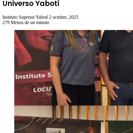
Universo Yabotí
Send
Instituto Superior Yabotí
2 octubre, 2025
an
279
Menos de un minuto
email