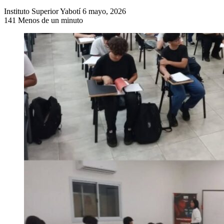
Send
Instituto Superior Yabotí
6 mayo, 2026
an
141
Menos de un minuto
email