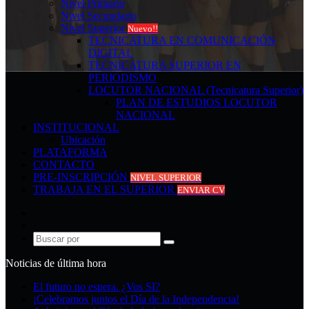
Nivel Primario
Nivel Secundario
Nivel Superior
Nuevo!!
TECNICATURA EN COMUNICACIÓN
DIGITAL
TECNICATURA SUPERIOR EN
PERIODISMO
LOCUTOR NACIONAL (Tecnicatura Superior)
PLAN DE ESTUDIOS LOCUTOR
NACIONAL
INSTITUCIONAL
Ubicación
PLATAFORMA
CONTACTO
PRE-INSCRIPCIÓN
NIVEL SUPERIOR
TRABAJA EN EL SUPERIOR
ENVIAR CV
Acceso
Publicación
al
Buscar
azar
por
Noticias de última hora
El futuro no espera. ¿Vos SI?
¡Celebramos juntos el Día de la Independencia!