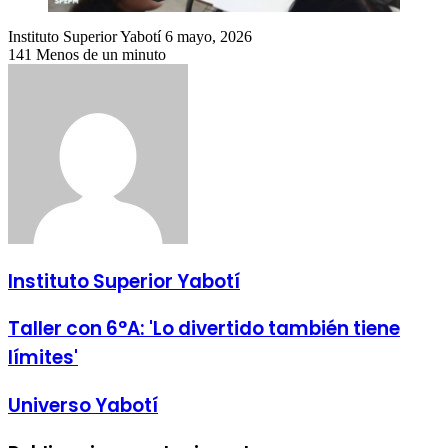
Send
Instituto Superior Yabotí
6 mayo, 2026
an
141
Menos de un minuto
email
Instituto Superior Yabotí
Taller con 6°A: 'Lo divertido también tiene
límites'
Universo Yabotí