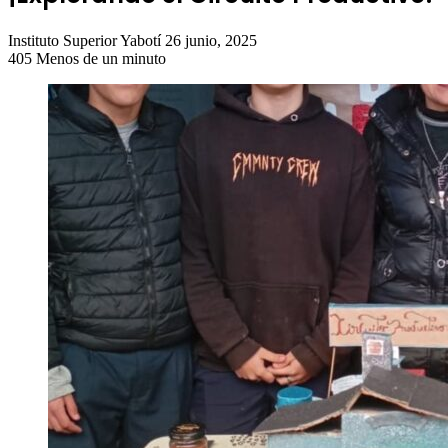
Send
Instituto Superior Yabotí
26 junio, 2025
an
405
Menos de un minuto
email