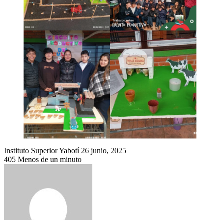
Send
Instituto Superior Yabotí
26 junio, 2025
an
405
Menos de un minuto
email