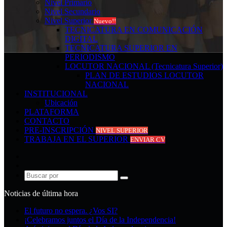
Nivel Primario
Nivel Secundario
Nivel Superior
Nuevo!!
TECNICATURA EN COMUNICACIÓN
DIGITAL
TECNICATURA SUPERIOR EN
PERIODISMO
LOCUTOR NACIONAL (Tecnicatura Superior)
PLAN DE ESTUDIOS LOCUTOR
NACIONAL
INSTITUCIONAL
Ubicación
PLATAFORMA
CONTACTO
PRE-INSCRIPCIÓN
NIVEL SUPERIOR
TRABAJA EN EL SUPERIOR
ENVIAR CV
Acceso
Publicación
al
Buscar
azar
por
Noticias de última hora
El futuro no espera. ¿Vos SI?
¡Celebramos juntos el Día de la Independencia!