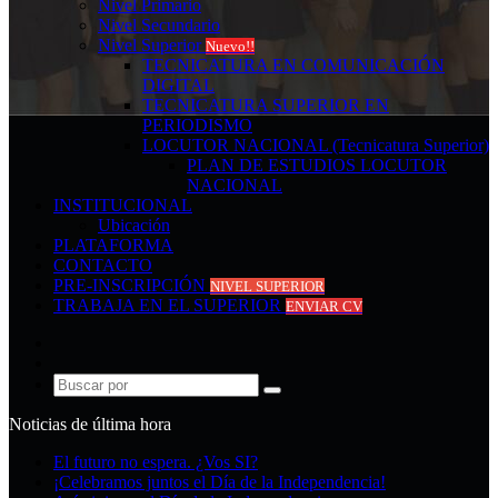
Nivel Primario
Nivel Secundario
Nivel Superior
Nuevo!!
TECNICATURA EN COMUNICACIÓN
DIGITAL
TECNICATURA SUPERIOR EN
PERIODISMO
LOCUTOR NACIONAL (Tecnicatura Superior)
PLAN DE ESTUDIOS LOCUTOR
NACIONAL
INSTITUCIONAL
Ubicación
PLATAFORMA
CONTACTO
PRE-INSCRIPCIÓN
NIVEL SUPERIOR
TRABAJA EN EL SUPERIOR
ENVIAR CV
Acceso
Publicación
al
Buscar
azar
por
Noticias de última hora
El futuro no espera. ¿Vos SI?
¡Celebramos juntos el Día de la Independencia!