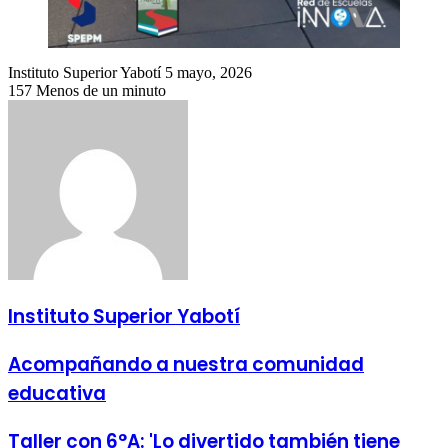
Send
Instituto Superior Yabotí
5 mayo, 2026
an
157
Menos de un minuto
email
Instituto Superior Yabotí
Acompañando a nuestra comunidad
educativa
Taller con 6°A: 'Lo divertido también tiene