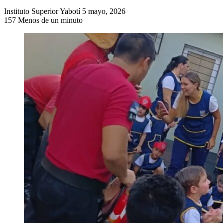
Send
Instituto Superior Yabotí
5 mayo, 2026
an
157
Menos de un minuto
email