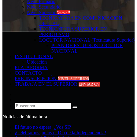
Nivel Primario
Nivel Secundario
Nivel Superior
Nuevo!!
TECNICATURA EN COMUNICACIÓN
DIGITAL
TECNICATURA SUPERIOR EN
PERIODISMO
LOCUTOR NACIONAL (Tecnicatura Superior)
PLAN DE ESTUDIOS LOCUTOR
NACIONAL
INSTITUCIONAL
Ubicación
PLATAFORMA
CONTACTO
PRE-INSCRIPCIÓN
NIVEL SUPERIOR
TRABAJA EN EL SUPERIOR
ENVIAR CV
Acceso
Publicación
al
Buscar
azar
por
Noticias de última hora
El futuro no espera. ¿Vos SI?
¡Celebramos juntos el Día de la Independencia!